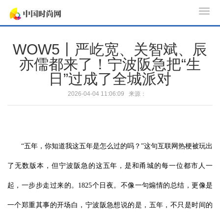
T
o
g
WOW5丨严屹宽、关智斌、辰
g
亦儒都来了！宁波阪急把“生
l
日”过成了全城派对
e
n
2026-04-04 11:06:09 来源：
a
v
i
g
“五年，你知道我这五年是怎么过的吗？”这句互联网热梗被玩出
a
t
了无数版本，但宁波阪急的这五年，是和甬城的每一位都市人一
i
o
起，一步步走过来的。1825个日夜。不像一句煽情的总结，更像是
n
一个郑重其事的开场白，宁波阪急想说的是，五年，不只是时间的