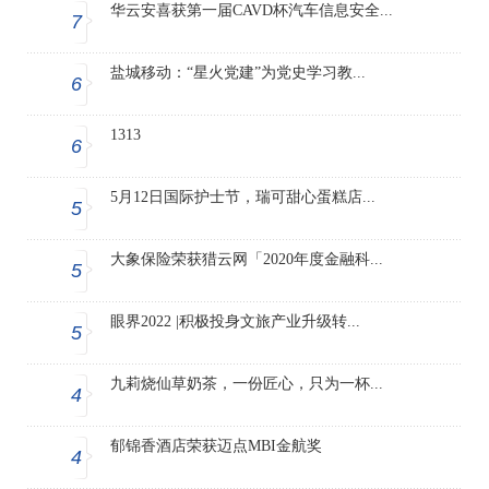
华云安喜获第一届CAVD杯汽车信息安全...
7
盐城移动：“星火党建”为党史学习教...
6
1313
6
5月12日国际护士节，瑞可甜心蛋糕店...
5
大象保险荣获猎云网「2020年度金融科...
5
眼界2022 |积极投身文旅产业升级转...
5
九莉烧仙草奶茶，一份匠心，只为一杯...
4
郁锦香酒店荣获迈点MBI金航奖
4